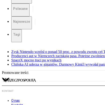
Polecane
Najnowsze
Tagi
Zysk Nintendo wzrósł o ponad 50 proc. z powodu zwrotu ceł
Producenci aut w Niemczech zaciskają pasa. Potężne zwolnieni
SpaceX mocno traci po wynikach
Chińska AI uderza w gigantów. Darmowy Kimi3 wywołał pani
Promowane treści
KONTAKT
O nas