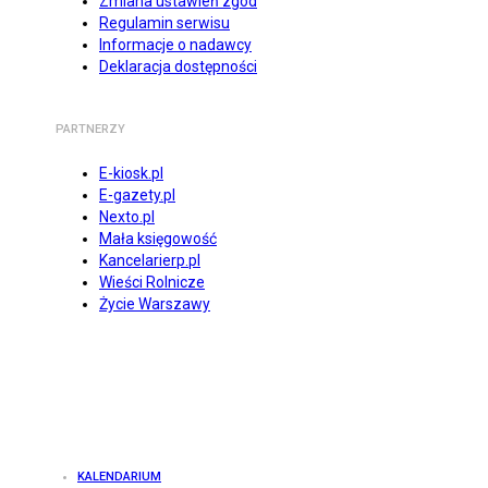
Zmiana ustawień zgód
Regulamin serwisu
Informacje o nadawcy
Deklaracja dostępności
PARTNERZY
E-kiosk.pl
E-gazety.pl
Nexto.pl
Mała księgowość
Kancelarierp.pl
Wieści Rolnicze
Życie Warszawy
KALENDARIUM