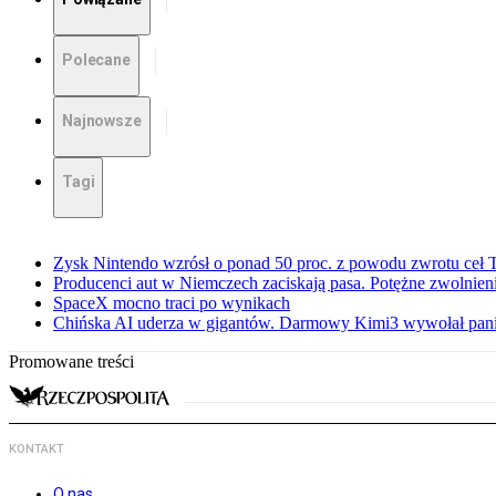
Polecane
Najnowsze
Tagi
Zysk Nintendo wzrósł o ponad 50 proc. z powodu zwrotu ceł
Producenci aut w Niemczech zaciskają pasa. Potężne zwolnieni
SpaceX mocno traci po wynikach
Chińska AI uderza w gigantów. Darmowy Kimi3 wywołał pani
Promowane treści
KONTAKT
O nas