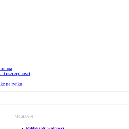
 Trumpa
a i oszczędności
kę na rynku
REGULAMIN
Polityka Prywatności