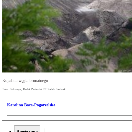
Kopalnia węgla brunatnego
Foto: Fotorzepa, Radek Pasterski RP Radek Pasterski
Karolina Baca-Pogorzelska
Powiązane