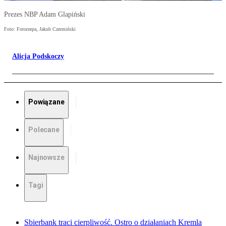
Prezes NBP Adam Glapiński
Foto: Fotorzepa, Jakub Czermiński
Alicja Podskoczy
Powiązane
Polecane
Najnowsze
Tagi
Sbierbank traci cierpliwość. Ostro o działaniach Kremla