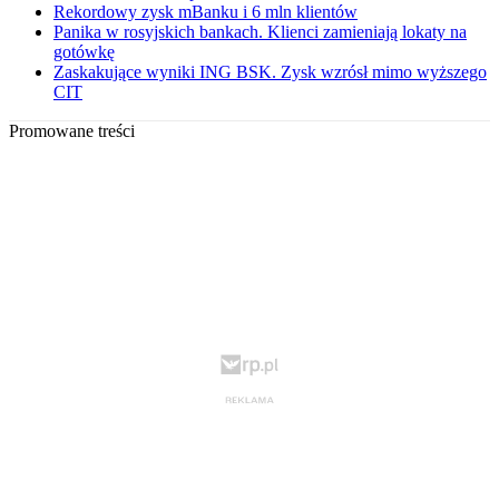
Rekordowy zysk mBanku i 6 mln klientów
Panika w rosyjskich bankach. Klienci zamieniają lokaty na
gotówkę
Zaskakujące wyniki ING BSK. Zysk wzrósł mimo wyższego
CIT
Promowane treści