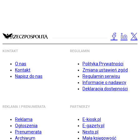
KONTAKT
REGULAMIN
O nas
Polityka Prywatności
Kontakt
Zmiana ustawień zgód
Napisz do nas
Regulamin serwisu
Informacje o nadawcy
Deklaracja dostępności
REKLAMA I PRENUMERATA
PARTNERZY
Reklama
E-kiosk.pl
Ogłoszenia
E-gazety.pl
Prenumerata
Nexto.pl
Archiwum
Mała księgowość