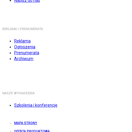
Napisz do nas
REKLAMA I PRENUMERATA
Reklama
Ogłoszenia
Prenumerata
Archiwum
NASZE WYDARZENIA
Szkolenia i konferencje
MAPA STRONY
OFERTA PRODUKTOWA