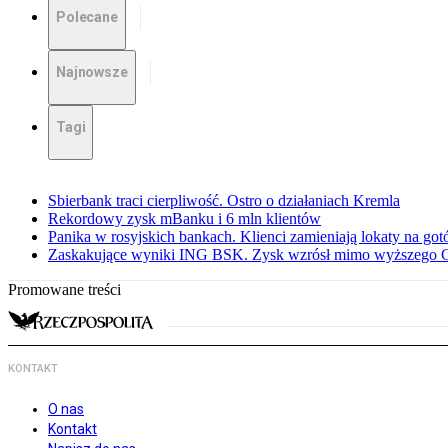
Polecane
Najnowsze
Tagi
Sbierbank traci cierpliwość. Ostro o działaniach Kremla
Rekordowy zysk mBanku i 6 mln klientów
Panika w rosyjskich bankach. Klienci zamieniają lokaty na go
Zaskakujące wyniki ING BSK. Zysk wzrósł mimo wyższego 
Promowane treści
KONTAKT
O nas
Kontakt