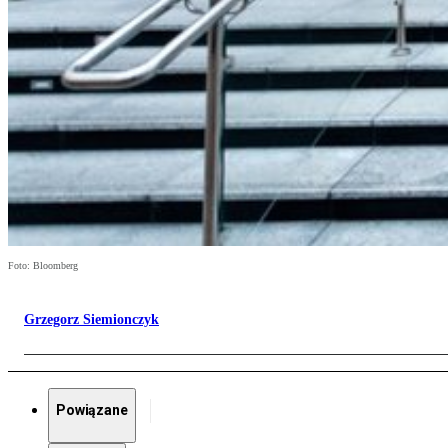
Foto: Bloomberg
Grzegorz Siemionczyk
Powiązane