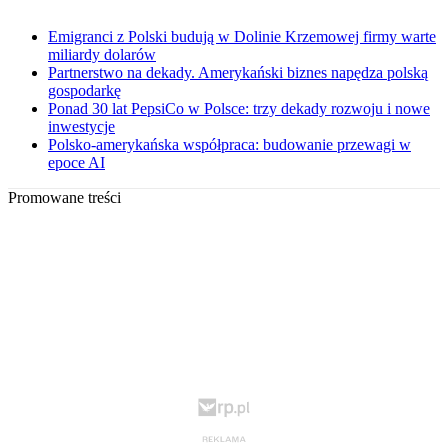
Emigranci z Polski budują w Dolinie Krzemowej firmy warte
miliardy dolarów
Partnerstwo na dekady. Amerykański biznes napędza polską
gospodarkę
Ponad 30 lat PepsiCo w Polsce: trzy dekady rozwoju i nowe
inwestycje
Polsko-amerykańska współpraca: budowanie przewagi w
epoce AI
Promowane treści