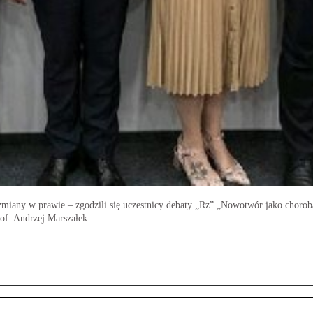
zmiany w prawie – zgodzili się uczestnicy debaty „Rz” „Nowotwór jako choro
of. Andrzej Marszałek.