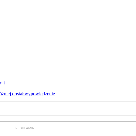
mit
później dostał wypowiedzenie
REGULAMIN