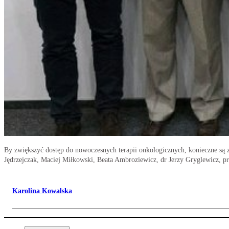
By zwiększyć dostęp do nowoczesnych terapii onkologicznych, konieczne są 
Jędrzejczak, Maciej Miłkowski, Beata Ambroziewicz, dr Jerzy Gryglewicz, pr
Karolina Kowalska