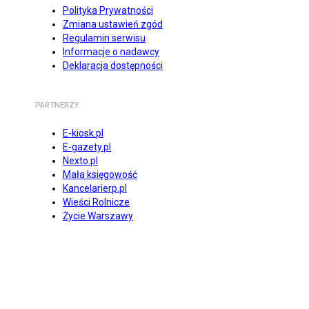
Polityka Prywatności
Zmiana ustawień zgód
Regulamin serwisu
Informacje o nadawcy
Deklaracja dostępności
PARTNERZY
E-kiosk.pl
E-gazety.pl
Nexto.pl
Mała księgowość
Kancelarierp.pl
Wieści Rolnicze
Życie Warszawy