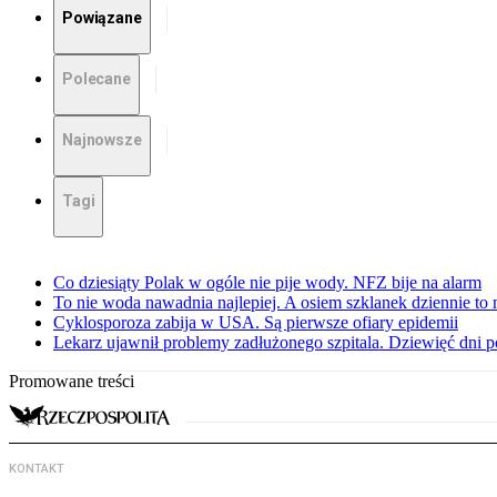
Powiązane
Polecane
Najnowsze
Tagi
Co dziesiąty Polak w ogóle nie pije wody. NFZ bije na alarm
To nie woda nawadnia najlepiej. A osiem szklanek dziennie to 
Cyklosporoza zabija w USA. Są pierwsze ofiary epidemii
Lekarz ujawnił problemy zadłużonego szpitala. Dziewięć dni 
Promowane treści
KONTAKT