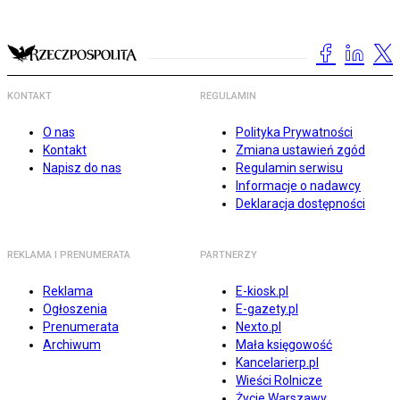
KONTAKT
REGULAMIN
O nas
Polityka Prywatności
Kontakt
Zmiana ustawień zgód
Napisz do nas
Regulamin serwisu
Informacje o nadawcy
Deklaracja dostępności
REKLAMA I PRENUMERATA
PARTNERZY
Reklama
E-kiosk.pl
Ogłoszenia
E-gazety.pl
Prenumerata
Nexto.pl
Archiwum
Mała księgowość
Kancelarierp.pl
Wieści Rolnicze
Życie Warszawy