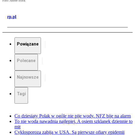
Foto: Adobe Stock
rp.pl
Powiązane
Polecane
Najnowsze
Tagi
Co dziesiąty Polak w ogóle nie pije wody. NFZ bije na alarm
To nie woda nawadnia najlepiej. A osiem szklanek dziennie to
mit
Cyklosporoza zabija w USA. Są pierwsze ofiary epidemii