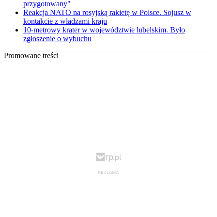
przygotowany"
Reakcja NATO na rosyjską rakietę w Polsce. Sojusz w
kontakcie z władzami kraju
10-metrowy krater w województwie lubelskim. Było
zgłoszenie o wybuchu
Promowane treści