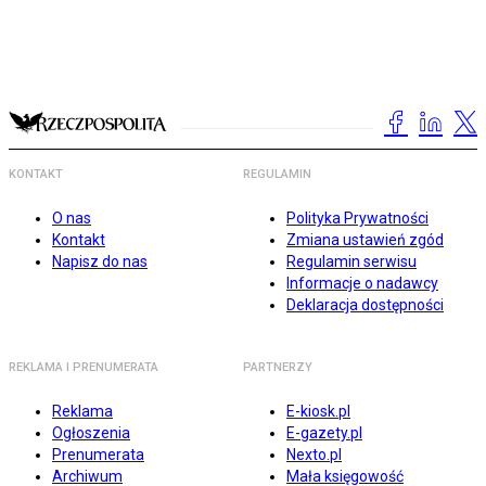
KONTAKT
REGULAMIN
O nas
Polityka Prywatności
Kontakt
Zmiana ustawień zgód
Napisz do nas
Regulamin serwisu
Informacje o nadawcy
Deklaracja dostępności
REKLAMA I PRENUMERATA
PARTNERZY
Reklama
E-kiosk.pl
Ogłoszenia
E-gazety.pl
Prenumerata
Nexto.pl
Archiwum
Mała księgowość