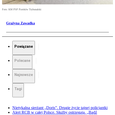
Foto: KM PSP Piotrków Trybunalski
Grażyna Zawadka
Powiązane
Polecane
Najnowsze
Tagi
Nietykalna sierżant „Doris”. Drugie życie tajnej policjantki
Alert RCB w całej Polsce. Służby ostrzegają. „Bądź