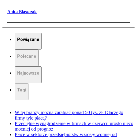
Anita Błaszczak
Powiązane
Polecane
Najnowsze
Tagi
W tej branży można zarabiać ponad 50 tys. zł. Dlaczego
firmy tyle płacą?
Przeciętne wynagrodzenie w firmach w czerwcu urosło nieco
mocniej od prognoz
Płace w sektorze przedsiębiorstw wzrosły wolniej od