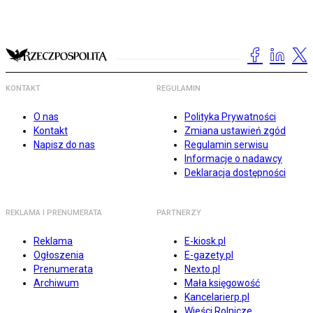
KONTAKT
REGULAMIN
O nas
Polityka Prywatności
Kontakt
Zmiana ustawień zgód
Napisz do nas
Regulamin serwisu
Informacje o nadawcy
Deklaracja dostępności
REKLAMA I PRENUMERATA
PARTNERZY
Reklama
E-kiosk.pl
Ogłoszenia
E-gazety.pl
Prenumerata
Nexto.pl
Archiwum
Mała księgowość
Kancelarierp.pl
Wieści Rolnicze