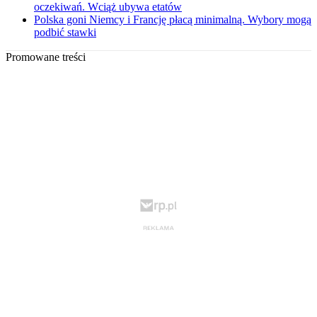
oczekiwań. Wciąż ubywa etatów
Polska goni Niemcy i Francję płacą minimalną. Wybory mogą
podbić stawki
Promowane treści