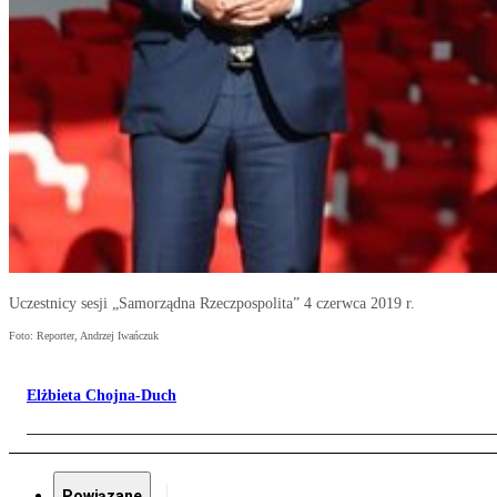
Uczestnicy sesji „Samorządna Rzeczpospolita” 4 czerwca 2019 r.
Foto: Reporter, Andrzej Iwańczuk
Elżbieta Chojna-Duch
Powiązane