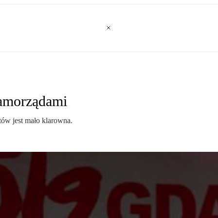
samorządami
atów jest mało klarowna.