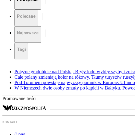
Polecane
Najnowsze
Tagi
Potężne gradobicie nad Polską. Bryły lodu wybiły szyby i znis
Całe polany zmieniają kolor na różowy. Tłumy turystów ruszy
Pod Toruniem powstaje najwyższy pomnik w Europie. Ufundow
W Niemczech dwie osoby zmarły po kąpieli w Bałtyku. Powod
Promowane treści
KONTAKT
O nas