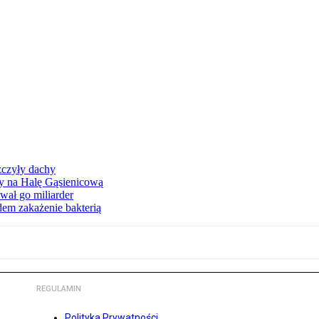
zczyły dachy
ły na Halę Gąsienicową
ał go miliarder
em zakażenie bakterią
REGULAMIN
Polityka Prywatności