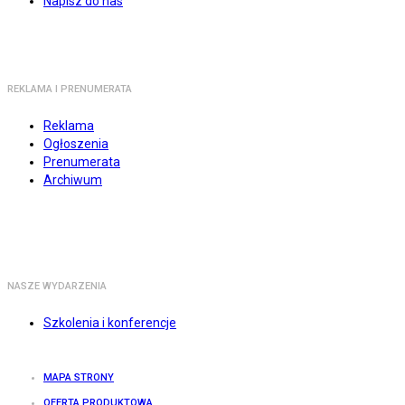
Napisz do nas
REKLAMA I PRENUMERATA
Reklama
Ogłoszenia
Prenumerata
Archiwum
NASZE WYDARZENIA
Szkolenia i konferencje
MAPA STRONY
OFERTA PRODUKTOWA