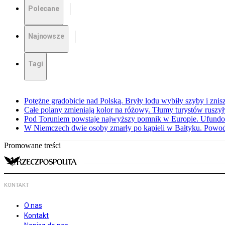
Polecane
Najnowsze
Tagi
Potężne gradobicie nad Polską. Bryły lodu wybiły szyby i znis
Całe polany zmieniają kolor na różowy. Tłumy turystów ruszy
Pod Toruniem powstaje najwyższy pomnik w Europie. Ufundow
W Niemczech dwie osoby zmarły po kąpieli w Bałtyku. Powod
Promowane treści
KONTAKT
O nas
Kontakt