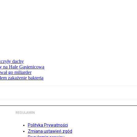
zczyły dachy
ły na Halę Gąsienicową
ał go miliarder
em zakażenie bakterią
REGULAMIN
Polityka Prywatności
Zmiana ustawień zgód