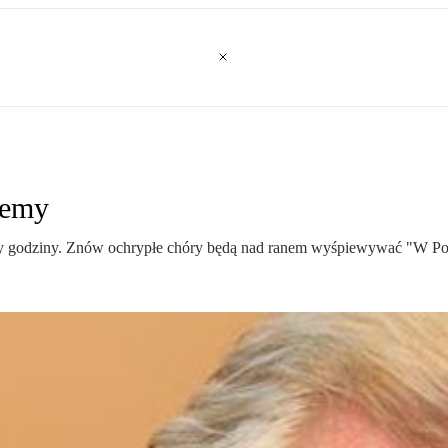
ziemy
ały godziny. Znów ochrypłe chóry będą nad ranem wyśpiewywać "W 