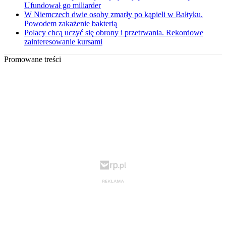
Ufundował go miliarder
W Niemczech dwie osoby zmarły po kąpieli w Bałtyku.
Powodem zakażenie bakterią
Polacy chcą uczyć się obrony i przetrwania. Rekordowe
zainteresowanie kursami
Promowane treści