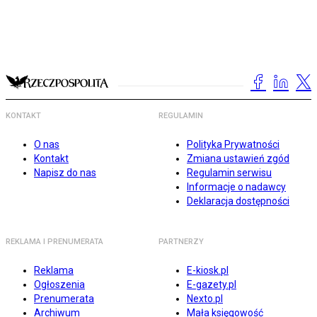
KONTAKT
REGULAMIN
O nas
Polityka Prywatności
Kontakt
Zmiana ustawień zgód
Napisz do nas
Regulamin serwisu
Informacje o nadawcy
Deklaracja dostępności
REKLAMA I PRENUMERATA
PARTNERZY
Reklama
E-kiosk.pl
Ogłoszenia
E-gazety.pl
Prenumerata
Nexto.pl
Archiwum
Mała księgowość