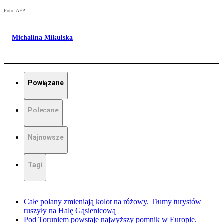
Foto: AFP
Michalina Mikulska
Powiązane
Polecane
Najnowsze
Tagi
Całe polany zmieniają kolor na różowy. Tłumy turystów
ruszyły na Halę Gąsienicową
Pod Toruniem powstaje najwyższy pomnik w Europie.