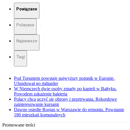
Powiązane
Polecane
Najnowsze
Tagi
Pod Toruniem powstaje najwyższy pomnik w Europie.
Ufundował go miliarder
W Niemczech dwie osoby zmarły po kąpieli w Bałtyku.
Powodem zakażenie bakterią
Polacy chcą uczyć się obrony i przetrwania. Rekordowe
zainteresowanie kursami
Dawne osiedle Rosjan w Warszawie do remontu. Powstanie
180 mieszkań komunalnych
Promowane treści