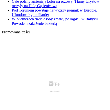
Całe polany zmieniają kolor na różowy. Tłumy turystów
ruszyły na Halę Gąsienicową
Pod Toruniem powstaje najwyższy pomnik w Europie.
Ufundował go miliarder
W Niemczech dwie osoby zmarły po kąpieli w Bałtyku.
Powodem zakażenie bakterią
Promowane treści