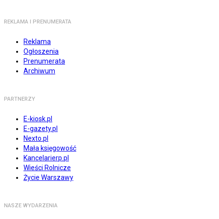
REKLAMA I PRENUMERATA
Reklama
Ogłoszenia
Prenumerata
Archiwum
PARTNERZY
E-kiosk.pl
E-gazety.pl
Nexto.pl
Mała księgowość
Kancelarierp.pl
Wieści Rolnicze
Życie Warszawy
NASZE WYDARZENIA