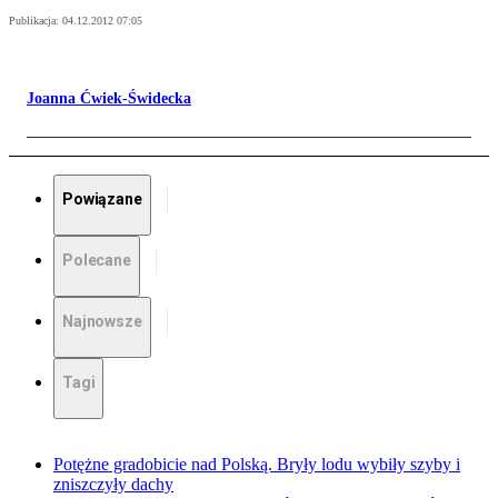
Publikacja:
04.12.2012 07:05
Joanna Ćwiek-Świdecka
Powiązane
Polecane
Najnowsze
Tagi
Potężne gradobicie nad Polską. Bryły lodu wybiły szyby i
zniszczyły dachy