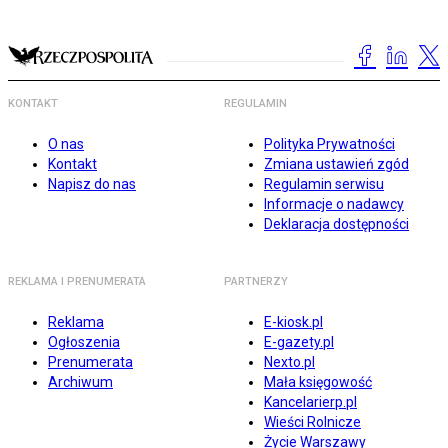
KONTAKT
REGULAMIN
O nas
Polityka Prywatności
Kontakt
Zmiana ustawień zgód
Napisz do nas
Regulamin serwisu
Informacje o nadawcy
Deklaracja dostępności
REKLAMA I PRENUMERATA
PARTNERZY
Reklama
E-kiosk.pl
Ogłoszenia
E-gazety.pl
Prenumerata
Nexto.pl
Archiwum
Mała księgowość
Kancelarierp.pl
Wieści Rolnicze
Życie Warszawy