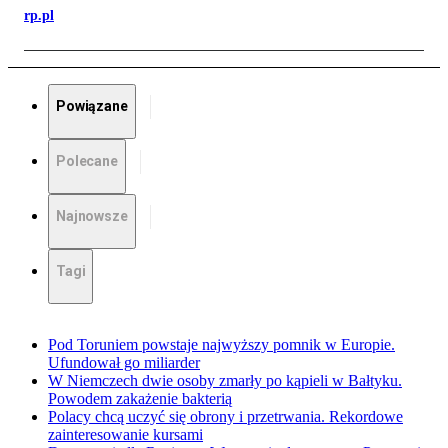
rp.pl
Powiązane
Polecane
Najnowsze
Tagi
Pod Toruniem powstaje najwyższy pomnik w Europie.
Ufundował go miliarder
W Niemczech dwie osoby zmarły po kąpieli w Bałtyku.
Powodem zakażenie bakterią
Polacy chcą uczyć się obrony i przetrwania. Rekordowe
zainteresowanie kursami