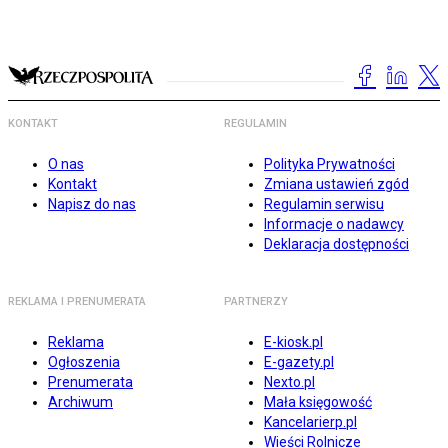
KONTAKT
REGULAMIN
O nas
Polityka Prywatności
Kontakt
Zmiana ustawień zgód
Napisz do nas
Regulamin serwisu
Informacje o nadawcy
Deklaracja dostępności
REKLAMA I PRENUMERATA
PARTNERZY
Reklama
E-kiosk.pl
Ogłoszenia
E-gazety.pl
Prenumerata
Nexto.pl
Archiwum
Mała księgowość
Kancelarierp.pl
Wieści Rolnicze