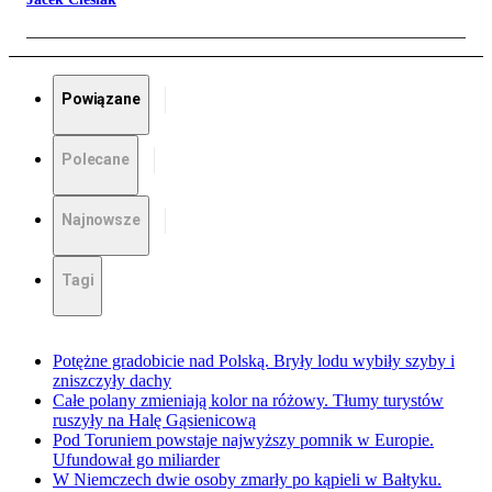
Powiązane
Polecane
Najnowsze
Tagi
Potężne gradobicie nad Polską. Bryły lodu wybiły szyby i
zniszczyły dachy
Całe polany zmieniają kolor na różowy. Tłumy turystów
ruszyły na Halę Gąsienicową
Pod Toruniem powstaje najwyższy pomnik w Europie.
Ufundował go miliarder
W Niemczech dwie osoby zmarły po kąpieli w Bałtyku.