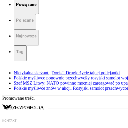
Powiązane
Polecane
Najnowsze
Tagi
Nietykalna sierżant „Doris”. Drugie życie tajnej policjantki
Polskie myśliwce ponownie przechwyciły rosyjski samolot w
Szef MSZ Litwy: NATO powinno mocniej zareagować po upadku
Polskie myśliwce znów w akcji. Rosyjski samolot przechwyco
Promowane treści
KONTAKT