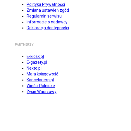
Polityka Prywatności
Zmiana ustawień zgód
Regulamin serwisu
Informacje o nadawcy
Deklaracja dostępności
PARTNERZY
E-kiosk.pl
E-gazety.pl
Nexto.pl
Mała księgowość
Kancelarierp.pl
Wieści Rolnicze
Życie Warszawy