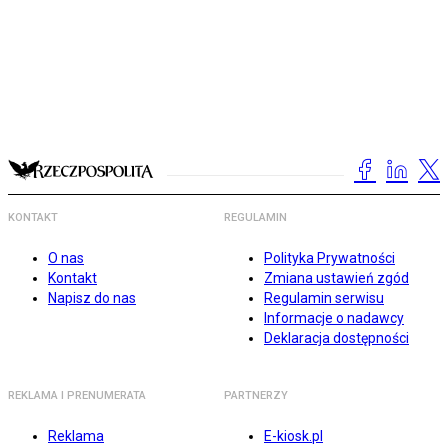
KONTAKT
REGULAMIN
O nas
Polityka Prywatności
Kontakt
Zmiana ustawień zgód
Napisz do nas
Regulamin serwisu
Informacje o nadawcy
Deklaracja dostępności
REKLAMA I PRENUMERATA
PARTNERZY
Reklama
E-kiosk.pl