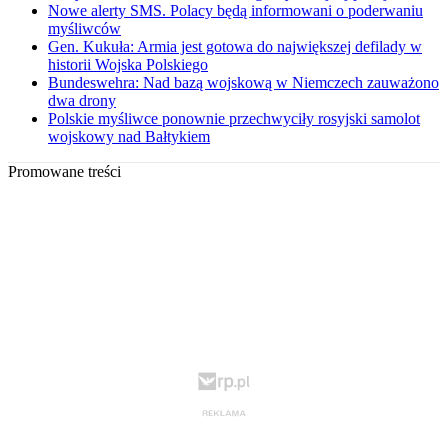
Nowe alerty SMS. Polacy będą informowani o poderwaniu
myśliwców
Gen. Kukuła: Armia jest gotowa do największej defilady w
historii Wojska Polskiego
Bundeswehra: Nad bazą wojskową w Niemczech zauważono
dwa drony
Polskie myśliwce ponownie przechwyciły rosyjski samolot
wojskowy nad Bałtykiem
Promowane treści