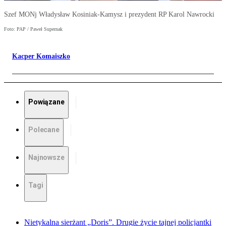
Szef MONj Władysław Kosiniak-Kamysz i prezydent RP Karol Nawrocki
Foto: PAP / Paweł Supernak
Kacper Komaiszko
Powiązane
Polecane
Najnowsze
Tagi
Nietykalna sierżant „Doris”. Drugie życie tajnej policjantki