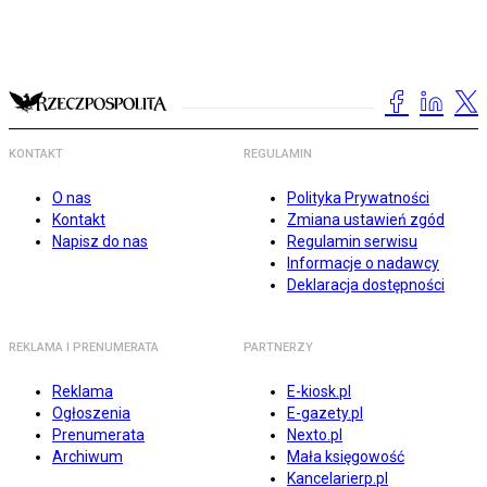
KONTAKT
REGULAMIN
O nas
Polityka Prywatności
Kontakt
Zmiana ustawień zgód
Napisz do nas
Regulamin serwisu
Informacje o nadawcy
Deklaracja dostępności
REKLAMA I PRENUMERATA
PARTNERZY
Reklama
E-kiosk.pl
Ogłoszenia
E-gazety.pl
Prenumerata
Nexto.pl
Archiwum
Mała księgowość
Kancelarierp.pl