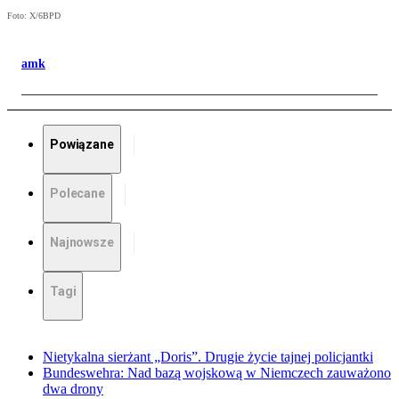
Foto: X/6BPD
amk
Powiązane
Polecane
Najnowsze
Tagi
Nietykalna sierżant „Doris”. Drugie życie tajnej policjantki
Bundeswehra: Nad bazą wojskową w Niemczech zauważono
dwa drony