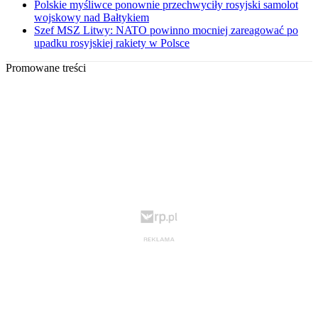
Polskie myśliwce ponownie przechwyciły rosyjski samolot
wojskowy nad Bałtykiem
Szef MSZ Litwy: NATO powinno mocniej zareagować po
upadku rosyjskiej rakiety w Polsce
Promowane treści