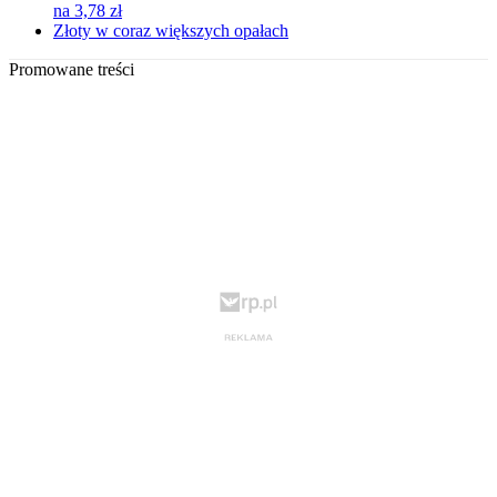
na 3,78 zł
Złoty w coraz większych opałach
Promowane treści