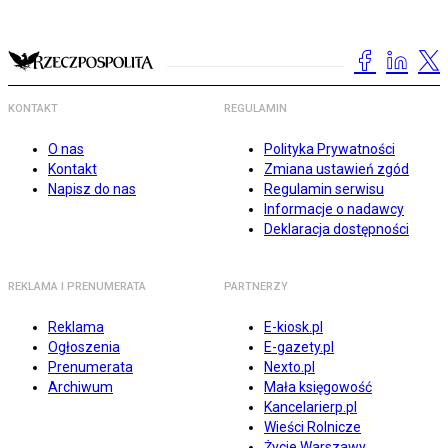
KONTAKT
REGULAMIN
O nas
Polityka Prywatności
Kontakt
Zmiana ustawień zgód
Napisz do nas
Regulamin serwisu
Informacje o nadawcy
Deklaracja dostępności
REKLAMA I PRENUMERATA
PARTNERZY
Reklama
E-kiosk.pl
Ogłoszenia
E-gazety.pl
Prenumerata
Nexto.pl
Archiwum
Mała księgowość
Kancelarierp.pl
Wieści Rolnicze
Życie Warszawy