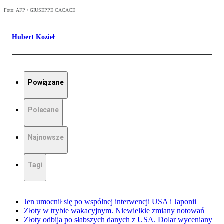
Foto: AFP / GIUSEPPE CACACE
Hubert Kozieł
Powiązane
Polecane
Najnowsze
Tagi
Jen umocnił się po wspólnej interwencji USA i Japonii
Złoty w trybie wakacyjnym. Niewielkie zmiany notowań
Złoty odbija po słabszych danych z USA. Dolar wyceniany