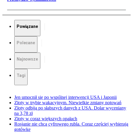
Powiązane
Polecane
Najnowsze
Tagi
Jen umocnił się po wspólnej interwencji USA i Japonii
Złoty w trybie wakacyjnym. Niewielkie zmiany notowań
Złoty odbija po słabszych danych z USA. Dolar wyceniany
na 3,78 zł
Złoty w coraz większych opałach
Rosjanie nie chcą cyfrowego rubla. Coraz częściej wybierają
gotówkę