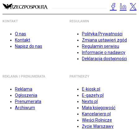
KONTAKT
REGULAMIN
O nas
Polityka Prywatności
Kontakt
Zmiana ustawień zgód
Napisz do nas
Regulamin serwisu
Informacje o nadawcy
Deklaracja dostępności
REKLAMA I PRENUMERATA
PARTNERZY
Reklama
E-kiosk.pl
Ogłoszenia
E-gazety.pl
Prenumerata
Nexto.pl
Archiwum
Mała księgowość
Kancelarierp.pl
Wieści Rolnicze
Życie Warszawy