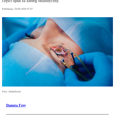
części opłat za zabieg okulistyczny.
Publikacja:
29.09.2020 07:07
Foto: AdobeStock
Danuta Frey