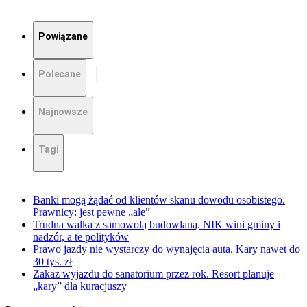
Powiązane
Polecane
Najnowsze
Tagi
Banki mogą żądać od klientów skanu dowodu osobistego.
Prawnicy: jest pewne „ale”
Trudna walka z samowolą budowlaną. NIK wini gminy i
nadzór, a te polityków
Prawo jazdy nie wystarczy do wynajęcia auta. Kary nawet do
30 tys. zł
Zakaz wyjazdu do sanatorium przez rok. Resort planuje
„kary” dla kuracjuszy