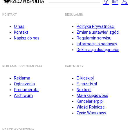
KONTAKT
REGULAMIN
O nas
Polityka Prywatności
Kontakt
Zmiana ustawień zgód
Napisz do nas
Regulamin serwisu
Informacje o nadawcy
Deklaracja dostępności
REKLAMA I PRENUMERATA
PARTNERZY
Reklama
E-kiosk.pl
Ogłoszenia
E-gazety.pl
Prenumerata
Nexto.pl
Archiwum
Mała księgowość
Kancelarierp.pl
Wieści Rolnicze
Życie Warszawy
NASZE WYDARZENIA