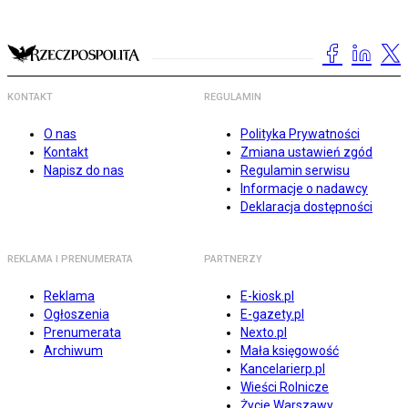
KONTAKT
REGULAMIN
O nas
Polityka Prywatności
Kontakt
Zmiana ustawień zgód
Napisz do nas
Regulamin serwisu
Informacje o nadawcy
Deklaracja dostępności
REKLAMA I PRENUMERATA
PARTNERZY
Reklama
E-kiosk.pl
Ogłoszenia
E-gazety.pl
Prenumerata
Nexto.pl
Archiwum
Mała księgowość
Kancelarierp.pl
Wieści Rolnicze
Życie Warszawy