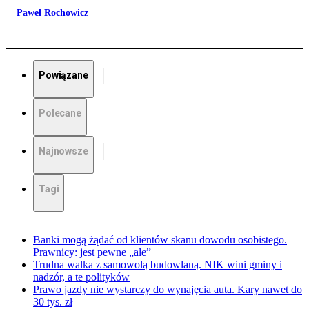
Paweł Rochowicz
Powiązane
Polecane
Najnowsze
Tagi
Banki mogą żądać od klientów skanu dowodu osobistego.
Prawnicy: jest pewne „ale”
Trudna walka z samowolą budowlaną. NIK wini gminy i
nadzór, a te polityków
Prawo jazdy nie wystarczy do wynajęcia auta. Kary nawet do
30 tys. zł