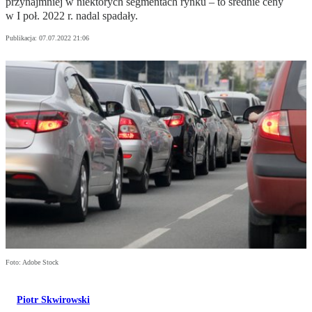
przynajmniej w niektórych segmentach rynku – to średnie ceny
w I poł. 2022 r. nadal spadały.
Publikacja:
07.07.2022 21:06
Foto: Adobe Stock
Piotr Skwirowski