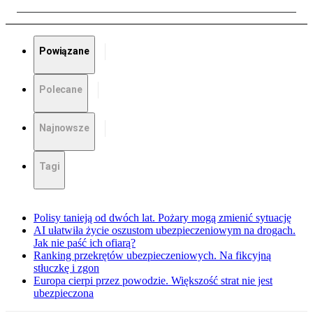
Powiązane
Polecane
Najnowsze
Tagi
Polisy tanieją od dwóch lat. Pożary mogą zmienić sytuację
AI ułatwiła życie oszustom ubezpieczeniowym na drogach.
Jak nie paść ich ofiarą?
Ranking przekrętów ubezpieczeniowych. Na fikcyjną
stłuczkę i zgon
Europa cierpi przez powodzie. Większość strat nie jest
ubezpieczona