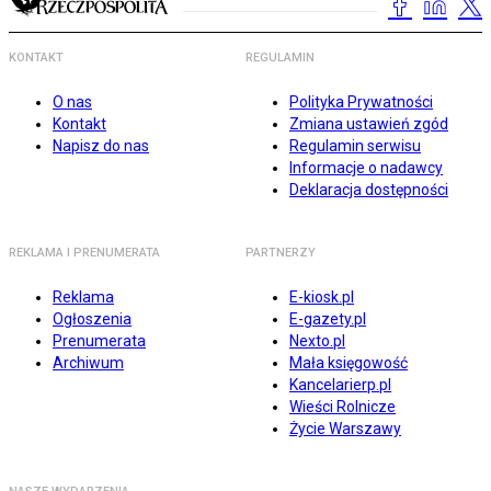
KONTAKT
REGULAMIN
O nas
Polityka Prywatności
Kontakt
Zmiana ustawień zgód
Napisz do nas
Regulamin serwisu
Informacje o nadawcy
Deklaracja dostępności
REKLAMA I PRENUMERATA
PARTNERZY
Reklama
E-kiosk.pl
Ogłoszenia
E-gazety.pl
Prenumerata
Nexto.pl
Archiwum
Mała księgowość
Kancelarierp.pl
Wieści Rolnicze
Życie Warszawy