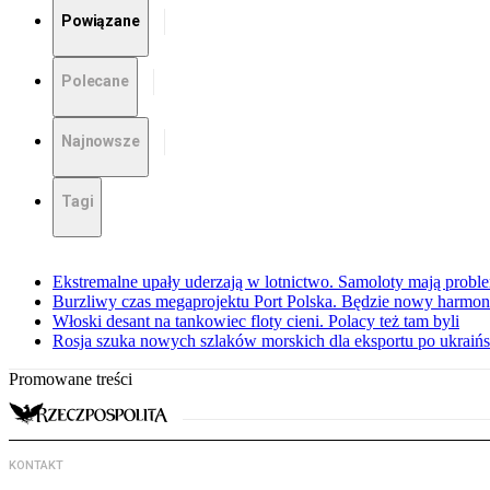
Powiązane
Polecane
Najnowsze
Tagi
Ekstremalne upały uderzają w lotnictwo. Samoloty mają proble
Burzliwy czas megaprojektu Port Polska. Będzie nowy harmo
Włoski desant na tankowiec floty cieni. Polacy też tam byli
Rosja szuka nowych szlaków morskich dla eksportu po ukraińs
Promowane treści
KONTAKT