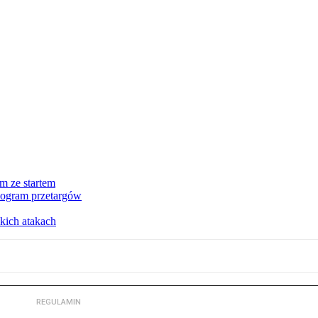
m ze startem
nogram przetargów
kich atakach
REGULAMIN