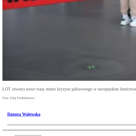
LOT otwiera nowe trasy mimo kryzysu paliwowego w europejskim lotnictwi
Foto: Filip Frydrykiewicz
Danuta Walewska