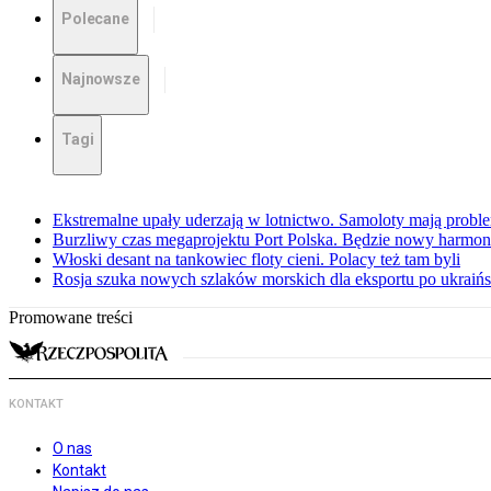
Polecane
Najnowsze
Tagi
Ekstremalne upały uderzają w lotnictwo. Samoloty mają proble
Burzliwy czas megaprojektu Port Polska. Będzie nowy harmo
Włoski desant na tankowiec floty cieni. Polacy też tam byli
Rosja szuka nowych szlaków morskich dla eksportu po ukraińs
Promowane treści
KONTAKT
O nas
Kontakt