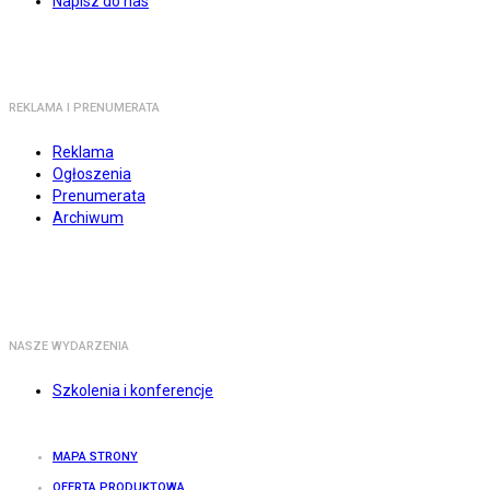
Napisz do nas
REKLAMA I PRENUMERATA
Reklama
Ogłoszenia
Prenumerata
Archiwum
NASZE WYDARZENIA
Szkolenia i konferencje
MAPA STRONY
OFERTA PRODUKTOWA