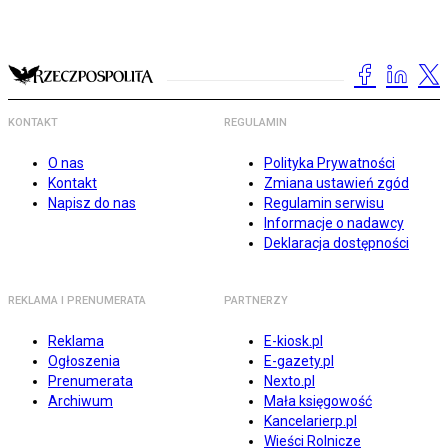
KONTAKT
REGULAMIN
O nas
Polityka Prywatności
Kontakt
Zmiana ustawień zgód
Napisz do nas
Regulamin serwisu
Informacje o nadawcy
Deklaracja dostępności
REKLAMA I PRENUMERATA
PARTNERZY
Reklama
E-kiosk.pl
Ogłoszenia
E-gazety.pl
Prenumerata
Nexto.pl
Archiwum
Mała księgowość
Kancelarierp.pl
Wieści Rolnicze