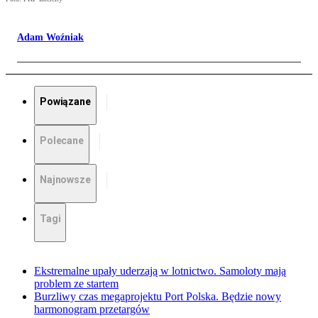
Adam Woźniak
Powiązane
Polecane
Najnowsze
Tagi
Ekstremalne upały uderzają w lotnictwo. Samoloty mają
problem ze startem
Burzliwy czas megaprojektu Port Polska. Będzie nowy
harmonogram przetargów