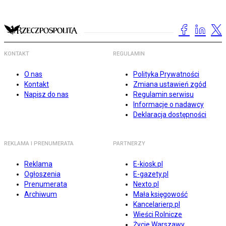
KONTAKT
REGULAMIN
O nas
Polityka Prywatności
Kontakt
Zmiana ustawień zgód
Napisz do nas
Regulamin serwisu
Informacje o nadawcy
Deklaracja dostępności
REKLAMA I PRENUMERATA
PARTNERZY
Reklama
E-kiosk.pl
Ogłoszenia
E-gazety.pl
Prenumerata
Nexto.pl
Archiwum
Mała księgowość
Kancelarierp.pl
Wieści Rolnicze
Życie Warszawy