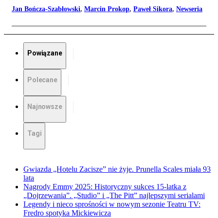
Jan Bończa-Szabłowski
,
Marcin Prokop
,
Paweł Sikora
,
Newseria
Powiązane
Polecane
Najnowsze
Tagi
Gwiazda „Hotelu Zacisze” nie żyje. Prunella Scales miała 93
lata
Nagrody Emmy 2025: Historyczny sukces 15-latka z
„Dojrzewania”. „Studio” i „The Pitt” najlepszymi serialami
Legendy i nieco sprośności w nowym sezonie Teatru TV:
Fredro spotyka Mickiewicza