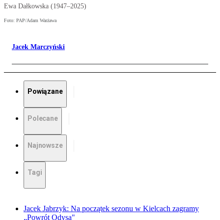
Ewa Dałkowska (1947–2025)
Foto: PAP/Adam Warżawa
Jacek Marczyński
Powiązane
Polecane
Najnowsze
Tagi
Jacek Jabrzyk: Na początek sezonu w Kielcach zagramy
„Powrót Odysa"