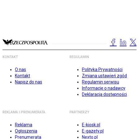
KONTAKT
REGULAMIN
O nas
Polityka Prywatności
Kontakt
Zmiana ustawień zgód
Napisz do nas
Regulamin serwisu
Informacje o nadawcy
Deklaracja dostępności
REKLAMA I PRENUMERATA
PARTNERZY
Reklama
E-kiosk.pl
Ogłoszenia
E-gazety.pl
Prenumerata
Nexto.pl