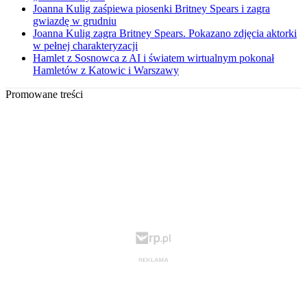
Joanna Kulig zaśpiewa piosenki Britney Spears i zagra
gwiazdę w grudniu
Joanna Kulig zagra Britney Spears. Pokazano zdjęcia aktorki
w pełnej charakteryzacji
Hamlet z Sosnowca z AI i światem wirtualnym pokonał
Hamletów z Katowic i Warszawy
Promowane treści