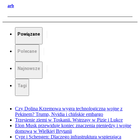
arb
Powiązane
Polecane
Najnowsze
Tagi
Czy Dolina Krzemowa wygra technologiczną wojnę z
Pekinem? Trump, Nvidia i chińskie embargo
Trzęsienie ziemi w Toskanii. Wstrząsy w Pizie i Lukce
Elon Musk przewiduje koniec znaczenia pieniędzy i wojnę
domową w Wielkiej Brytanii
Cypr i Schengen: Dlaczego infrastruktura wspierająca