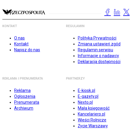
KONTAKT
REGULAMIN
O nas
Polityka Prywatności
Kontakt
Zmiana ustawień zgód
Napisz do nas
Regulamin serwisu
Informacje o nadawcy
Deklaracja dostępności
REKLAMA I PRENUMERATA
PARTNERZY
Reklama
E-kiosk.pl
Ogłoszenia
E-gazety.pl
Prenumerata
Nexto.pl
Archiwum
Mała księgowość
Kancelarierp.pl
Wieści Rolnicze
Życie Warszawy