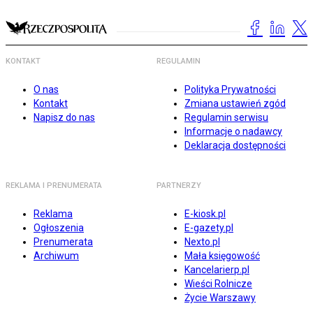
KONTAKT
REGULAMIN
O nas
Polityka Prywatności
Kontakt
Zmiana ustawień zgód
Napisz do nas
Regulamin serwisu
Informacje o nadawcy
Deklaracja dostępności
REKLAMA I PRENUMERATA
PARTNERZY
Reklama
E-kiosk.pl
Ogłoszenia
E-gazety.pl
Prenumerata
Nexto.pl
Archiwum
Mała księgowość
Kancelarierp.pl
Wieści Rolnicze
Życie Warszawy