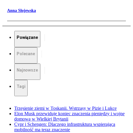
Anna Słojewska
Powiązane
Polecane
Najnowsze
Tagi
Trzęsienie ziemi w Toskanii. Wstrząsy w Pizie i Lukce
Elon Musk przewiduje koniec znaczenia pieniędzy i wojnę
domową w Wielkiej Brytanii
Cypr i Schengen: Dlaczego infrastruktura wspierająca
mobilność ma teraz znaczenie