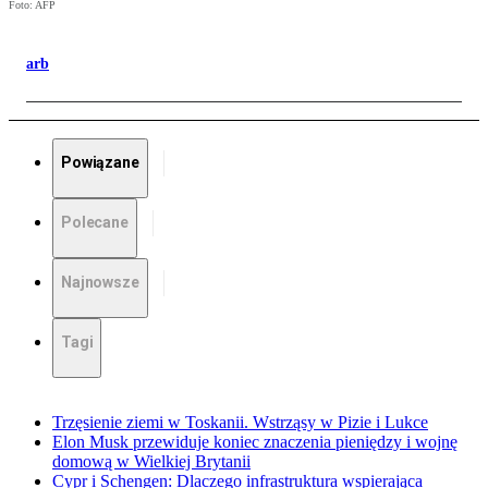
Foto: AFP
arb
Powiązane
Polecane
Najnowsze
Tagi
Trzęsienie ziemi w Toskanii. Wstrząsy w Pizie i Lukce
Elon Musk przewiduje koniec znaczenia pieniędzy i wojnę
domową w Wielkiej Brytanii
Cypr i Schengen: Dlaczego infrastruktura wspierająca