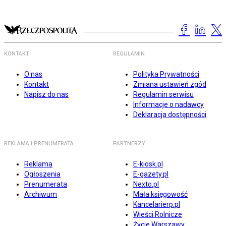
KONTAKT
REGULAMIN
O nas
Polityka Prywatności
Kontakt
Zmiana ustawień zgód
Napisz do nas
Regulamin serwisu
Informacje o nadawcy
Deklaracja dostępności
REKLAMA I PRENUMERATA
PARTNERZY
Reklama
E-kiosk.pl
Ogłoszenia
E-gazety.pl
Prenumerata
Nexto.pl
Archiwum
Mała księgowość
Kancelarierp.pl
Wieści Rolnicze
Życie Warszawy