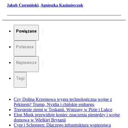
Jakub Czermiński
,
Agnieszka Kazimierczuk
Powiązane
Polecane
Najnowsze
Tagi
Czy Dolina Krzemowa wygra technologiczną wojnę z
Pekinem? Trump, Nvidia i chińskie embargo
Trzęsienie ziemi w Toskanii. Wstrząsy w Pizie i Lukce
Elon Musk przewiduje koniec znaczenia pieniędzy i wojnę
domową w Wielkiej Brytanii
Cypr i Schengen: Dlaczego infrastruktura wspierająca