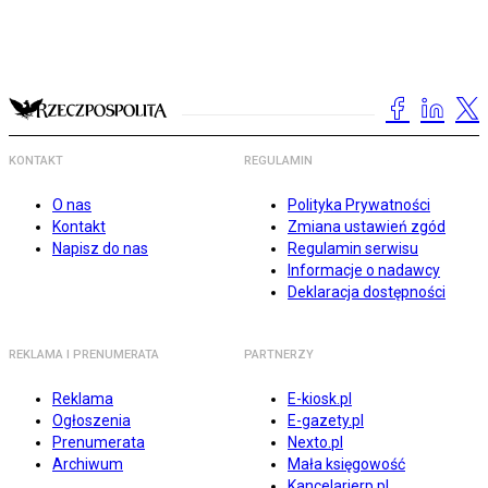
KONTAKT
REGULAMIN
O nas
Polityka Prywatności
Kontakt
Zmiana ustawień zgód
Napisz do nas
Regulamin serwisu
Informacje o nadawcy
Deklaracja dostępności
REKLAMA I PRENUMERATA
PARTNERZY
Reklama
E-kiosk.pl
Ogłoszenia
E-gazety.pl
Prenumerata
Nexto.pl
Archiwum
Mała księgowość
Kancelarierp.pl