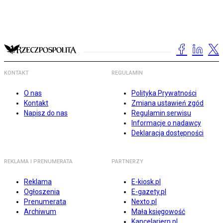
KONTAKT
REGULAMIN
O nas
Polityka Prywatności
Kontakt
Zmiana ustawień zgód
Napisz do nas
Regulamin serwisu
Informacje o nadawcy
Deklaracja dostępności
REKLAMA I PRENUMERATA
PARTNERZY
Reklama
E-kiosk.pl
Ogłoszenia
E-gazety.pl
Prenumerata
Nexto.pl
Archiwum
Mała księgowość
Kancelarierp.pl