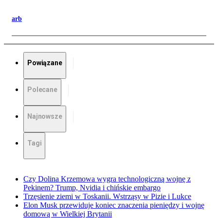
arb
Powiązane
Polecane
Najnowsze
Tagi
Czy Dolina Krzemowa wygra technologiczną wojnę z
Pekinem? Trump, Nvidia i chińskie embargo
Trzęsienie ziemi w Toskanii. Wstrząsy w Pizie i Lukce
Elon Musk przewiduje koniec znaczenia pieniędzy i wojnę
domową w Wielkiej Brytanii