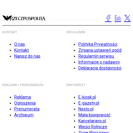
KONTAKT
REGULAMIN
O nas
Polityka Prywatności
Kontakt
Zmiana ustawień zgód
Napisz do nas
Regulamin serwisu
Informacje o nadawcy
Deklaracja dostępności
REKLAMA I PRENUMERATA
PARTNERZY
Reklama
E-kiosk.pl
Ogłoszenia
E-gazety.pl
Prenumerata
Nexto.pl
Archiwum
Mała księgowość
Kancelarierp.pl
Wieści Rolnicze
Życie Warszawy