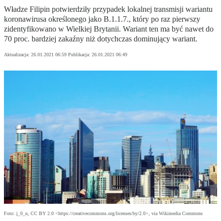
Władze Filipin potwierdziły przypadek lokalnej transmisji wariantu
koronawirusa określonego jako B.1.1.7., który po raz pierwszy
zidentyfikowano w Wielkiej Brytanii. Wariant ten ma być nawet do
70 proc. bardziej zakaźny niż dotychczas dominujący wariant.
Aktualizacja:
26.01.2021 06:59
Publikacja:
26.01.2021 06:49
Foto: j_0_n, CC BY 2.0 <https://creativecommons.org/licenses/by/2.0>, via Wikimedia Commons