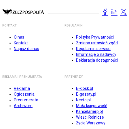
KONTAKT
REGULAMIN
O nas
Polityka Prywatności
Kontakt
Zmiana ustawień zgód
Napisz do nas
Regulamin serwisu
Informacje o nadawcy
Deklaracja dostępności
REKLAMA I PRENUMERATA
PARTNERZY
Reklama
E-kiosk.pl
Ogłoszenia
E-gazety.pl
Prenumerata
Nexto.pl
Archiwum
Mała księgowość
Kancelarierp.pl
Wieści Rolnicze
Życie Warszawy