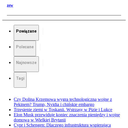
zew
Powiązane
Polecane
Najnowsze
Tagi
Czy Dolina Krzemowa wygra technologiczną wojnę z
Pekinem? Trump, Nvidia i chińskie embargo
Trzęsienie ziemi w Toskanii. Wstrząsy w Pizie i Lukce
Elon Musk przewiduje koniec znaczenia pieniędzy i wojnę
domową w Wielkiej Brytanii
Cypr i Schengen: Dlaczego infrastruktura wspierająca