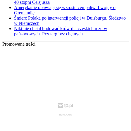
40 stopni Celsjusza
Amerykanie obawiają się wzrostu cen paliw. I wojny o
Grenlandię
Śmierć Polaka po interwencji policji w Duisburgu. Śledztwo
w Niemczech
Nikt nie chciał hodować krów dla czeskich rezerw
państwowych. Przetarg bez chętnych
Promowane treści