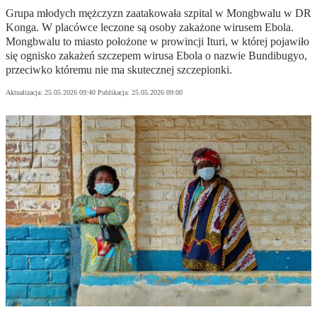
Grupa młodych mężczyzn zaatakowała szpital w Mongbwalu w DR
Konga. W placówce leczone są osoby zakażone wirusem Ebola.
Mongbwalu to miasto położone w prowincji Ituri, w której pojawiło
się ognisko zakażeń szczepem wirusa Ebola o nazwie Bundibugyo,
przeciwko któremu nie ma skutecznej szczepionki.
Aktualizacja:
25.05.2026 09:40
Publikacja:
25.05.2026 09:00