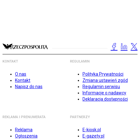
KONTAKT
REGULAMIN
O nas
Polityka Prywatności
Kontakt
Zmiana ustawień zgód
Napisz do nas
Regulamin serwisu
Informacje o nadawcy
Deklaracja dostępności
REKLAMA I PRENUMERATA
PARTNERZY
Reklama
E-kiosk.pl
Ogłoszenia
E-gazety.pl