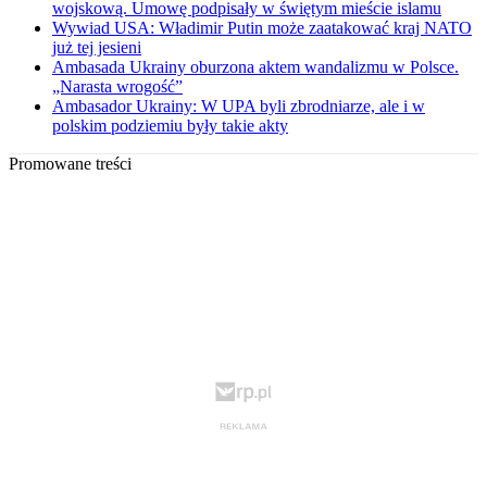
wojskową. Umowę podpisały w świętym mieście islamu
Wywiad USA: Władimir Putin może zaatakować kraj NATO
już tej jesieni
Ambasada Ukrainy oburzona aktem wandalizmu w Polsce.
„Narasta wrogość”
Ambasador Ukrainy: W UPA byli zbrodniarze, ale i w
polskim podziemiu były takie akty
Promowane treści