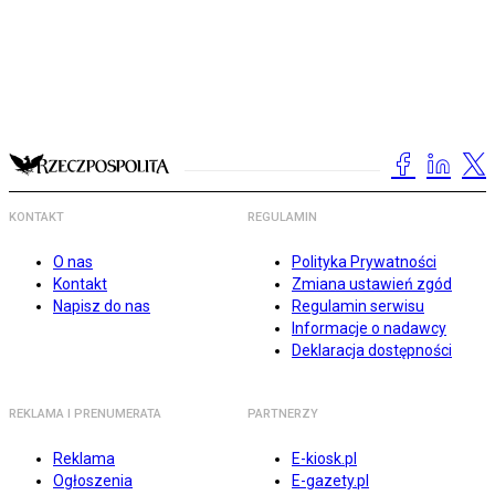
KONTAKT
REGULAMIN
O nas
Polityka Prywatności
Kontakt
Zmiana ustawień zgód
Napisz do nas
Regulamin serwisu
Informacje o nadawcy
Deklaracja dostępności
REKLAMA I PRENUMERATA
PARTNERZY
Reklama
E-kiosk.pl
Ogłoszenia
E-gazety.pl