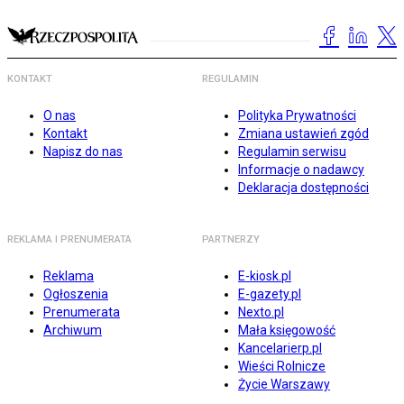
KONTAKT
REGULAMIN
O nas
Polityka Prywatności
Kontakt
Zmiana ustawień zgód
Napisz do nas
Regulamin serwisu
Informacje o nadawcy
Deklaracja dostępności
REKLAMA I PRENUMERATA
PARTNERZY
Reklama
E-kiosk.pl
Ogłoszenia
E-gazety.pl
Prenumerata
Nexto.pl
Archiwum
Mała księgowość
Kancelarierp.pl
Wieści Rolnicze
Życie Warszawy