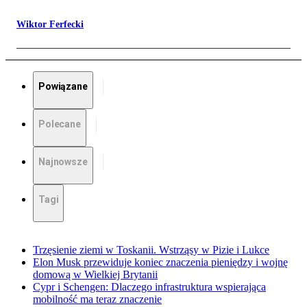
Wiktor Ferfecki
Powiązane
Polecane
Najnowsze
Tagi
Trzęsienie ziemi w Toskanii. Wstrząsy w Pizie i Lukce
Elon Musk przewiduje koniec znaczenia pieniędzy i wojnę
domową w Wielkiej Brytanii
Cypr i Schengen: Dlaczego infrastruktura wspierająca
mobilność ma teraz znaczenie