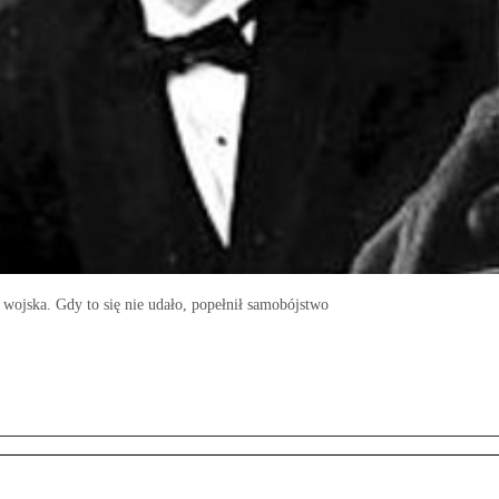
wojska. Gdy to się nie udało, popełnił samobójstwo