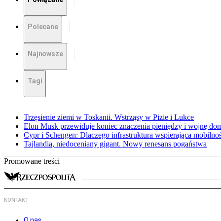
Polecane
Najnowsze
Tagi
Trzęsienie ziemi w Toskanii. Wstrząsy w Pizie i Lukce
Elon Musk przewiduje koniec znaczenia pieniędzy i wojnę do
Cypr i Schengen: Dlaczego infrastruktura wspierająca mobilno
Tajlandia, niedoceniany gigant. Nowy renesans pogaństwa
Promowane treści
KONTAKT
O nas