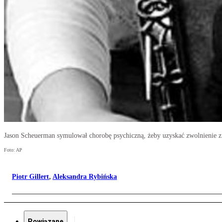
Jason Scheuerman symulował chorobę psychiczną, żeby uzyskać zwolnienie z 
Foto: AP
Piotr Gillert
,
Aleksandra Rybińska
Powiązane