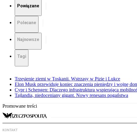
Powiązane
Polecane
Najnowsze
Tagi
Trzęsienie ziemi w Toskanii. Wstrząsy w Pizie i Lukce
Elon Musk przewiduje koniec znaczenia pieniędzy i wojnę do
Cypr i Schengen: Dlaczego infrastruktura wspierająca mobilno
Tajlandia, niedoceniany gigant. Nowy renesans pogaństwa
Promowane treści
KONTAKT