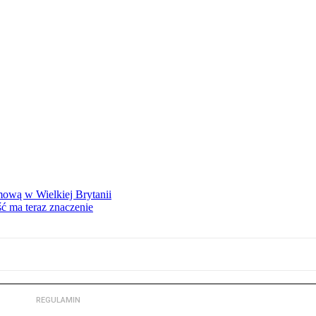
mową w Wielkiej Brytanii
ść ma teraz znaczenie
REGULAMIN