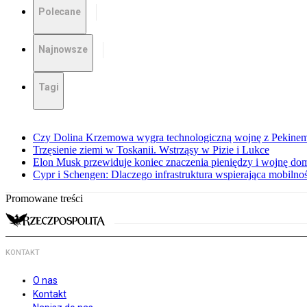
Polecane
Najnowsze
Tagi
Czy Dolina Krzemowa wygra technologiczną wojnę z Pekinem?
Trzęsienie ziemi w Toskanii. Wstrząsy w Pizie i Lukce
Elon Musk przewiduje koniec znaczenia pieniędzy i wojnę do
Cypr i Schengen: Dlaczego infrastruktura wspierająca mobilno
Promowane treści
KONTAKT
O nas
Kontakt