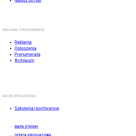
Napisz do nas
REKLAMA I PRENUMERATA
Reklama
Ogłoszenia
Prenumerata
Archiwum
NASZE WYDARZENIA
Szkolenia i konferencje
MAPA STRONY
OFERTA PRODUKTOWA