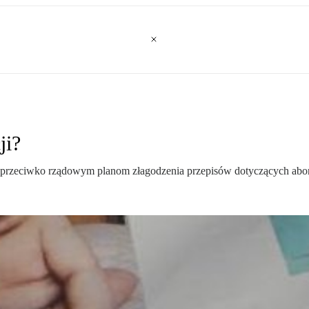
ji?
i przeciwko rządowym planom złagodzenia przepisów dotyczących abor