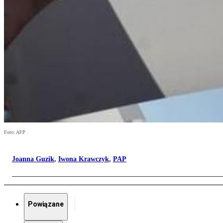
Foto: AFP
Joanna Guzik
,
Iwona Krawczyk
,
PAP
Powiązane