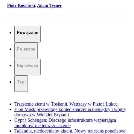
Piotr Kościński
,
Adam Tycner
Powiązane
Polecane
Najnowsze
Tagi
Trzęsienie ziemi w Toskanii. Wstrząsy w Pizie i Lukce
Elon Musk przewiduje koniec znaczenia pieniędzy i wojnę
domową w Wielkiej Brytanii
Cypr i Schengen: Dlaczego infrastruktura wspierająca
mobilność ma teraz znaczenie
Tajlandia, niedoceniany gigant. Nowy renesans pogaństwa