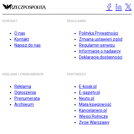
KONTAKT
REGULAMIN
O nas
Polityka Prywatności
Kontakt
Zmiana ustawień zgód
Napisz do nas
Regulamin serwisu
Informacje o nadawcy
Deklaracja dostępności
REKLAMA I PRENUMERATA
PARTNERZY
Reklama
E-kiosk.pl
Ogłoszenia
E-gazety.pl
Prenumerata
Nexto.pl
Archiwum
Mała księgowość
Kancelarierp.pl
Wieści Rolnicze
Życie Warszawy