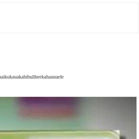
naikukauakahihuliheekahaunaele