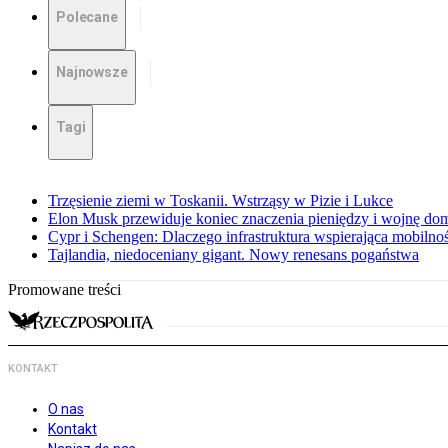
Polecane
Najnowsze
Tagi
Trzęsienie ziemi w Toskanii. Wstrząsy w Pizie i Lukce
Elon Musk przewiduje koniec znaczenia pieniędzy i wojnę do
Cypr i Schengen: Dlaczego infrastruktura wspierająca mobilno
Tajlandia, niedoceniany gigant. Nowy renesans pogaństwa
Promowane treści
KONTAKT
O nas
Kontakt