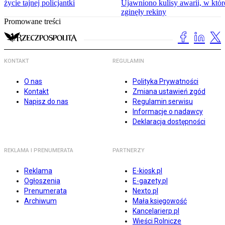
życie tajnej policjantki
Ujawniono kulisy awarii, w któr
zginęły rekiny
Promowane treści
KONTAKT
REGULAMIN
O nas
Polityka Prywatności
Kontakt
Zmiana ustawień zgód
Napisz do nas
Regulamin serwisu
Informacje o nadawcy
Deklaracja dostępności
REKLAMA I PRENUMERATA
PARTNERZY
Reklama
E-kiosk.pl
Ogłoszenia
E-gazety.pl
Prenumerata
Nexto.pl
Archiwum
Mała księgowość
Kancelarierp.pl
Wieści Rolnicze