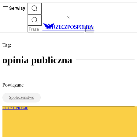
Serwisy
Tag:
opinia publiczna
Powiązane
Społeczeństwo
RZECZ O PRAWIE
Joanna Parafianowicz: Wysyp ekspertów
od… życia