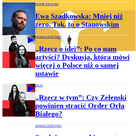
OPINIE PRAWNE
Ewa Szadkowska: Mniej niż
zero. Tak, to o Stanowskim
SPOŁECZEŃSTWO
„Rzecz o idei”: Po co nam
artyści? Dyskusja, która mówi
więcej o Polsce niż o samej
ustawie
KRAJ
„Rzecz w tym”: Czy Zełenski
powinien stracić Order Orła
Białego?
SPOŁECZEŃSTWO