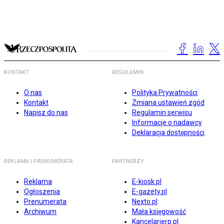
KONTAKT
REGULAMIN
O nas
Polityka Prywatności
Kontakt
Zmiana ustawień zgód
Napisz do nas
Regulamin serwisu
Informacje o nadawcy
Deklaracja dostępności
REKLAMA I PRENUMERATA
PARTNERZY
Reklama
E-kiosk.pl
Ogłoszenia
E-gazety.pl
Prenumerata
Nexto.pl
Archiwum
Mała księgowość
Kancelarierp.pl