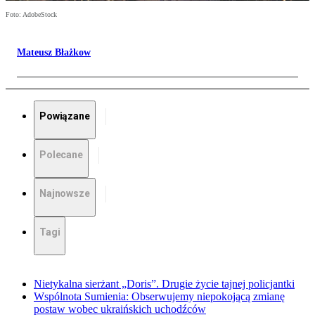
Foto: AdobeStock
Mateusz Błażkow
Powiązane
Polecane
Najnowsze
Tagi
Nietykalna sierżant „Doris”. Drugie życie tajnej policjantki
Wspólnota Sumienia: Obserwujemy niepokojącą zmianę
postaw wobec ukraińskich uchodźców