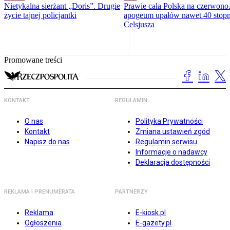
Nietykalna sierżant „Doris”. Drugie
Prawie cała Polska na czerwono
życie tajnej policjantki
apogeum upałów nawet 40 stopn
Celsjusza
Promowane treści
KONTAKT
REGULAMIN
O nas
Polityka Prywatności
Kontakt
Zmiana ustawień zgód
Napisz do nas
Regulamin serwisu
Informacje o nadawcy
Deklaracja dostępności
REKLAMA I PRENUMERATA
PARTNERZY
Reklama
E-kiosk.pl
Ogłoszenia
E-gazety.pl