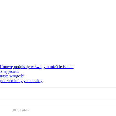
 Umowę podpisały w świętym mieście islamu
tej jesieni
rasta wrogość”
podziemiu były takie akty
REGULAMIN