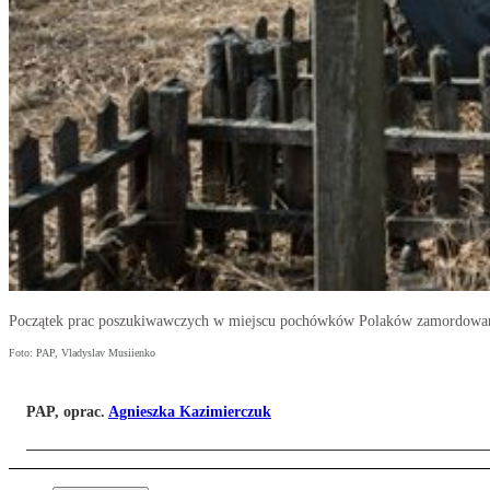
Początek prac poszukiwawczych w miejscu pochówków Polaków zamordowan
Foto: PAP, Vladyslav Musiienko
PAP, oprac.
Agnieszka Kazimierczuk