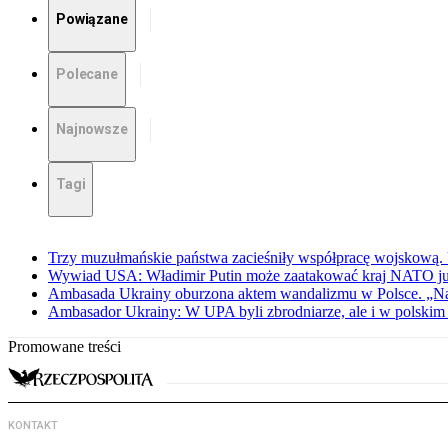
Powiązane
Polecane
Najnowsze
Tagi
Trzy muzułmańskie państwa zacieśniły współpracę wojskową.
Wywiad USA: Władimir Putin może zaatakować kraj NATO już 
Ambasada Ukrainy oburzona aktem wandalizmu w Polsce. „Na
Ambasador Ukrainy: W UPA byli zbrodniarze, ale i w polskim 
Promowane treści
KONTAKT